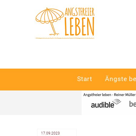
Navigation
Start
Ängste b
überspringen
17.09.2023