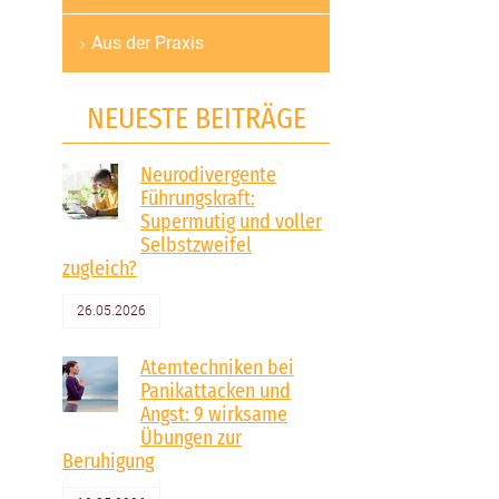
Aus der Praxis
NEUESTE BEITRÄGE
Neurodivergente
Führungskraft:
Supermutig und voller
Selbstzweifel
zugleich?
26.05.2026
Atemtechniken bei
Panikattacken und
Angst: 9 wirksame
Übungen zur
Beruhigung