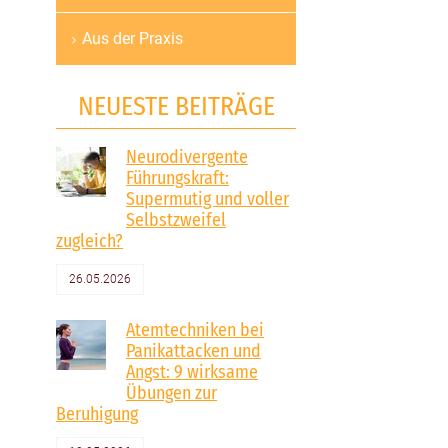
Aus der Praxis
NEUESTE BEITRÄGE
Neurodivergente
Führungskraft:
Supermutig und voller
Selbstzweifel
zugleich?
26.05.2026
Atemtechniken bei
Panikattacken und
Angst: 9 wirksame
Übungen zur
Beruhigung