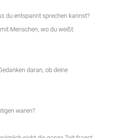
ss du entspannt sprechen kannst?
 mit Menschen, wo du weißt:
edanken daran, ob deine
chtigen waren?
h nämlich nicht die ganze Zeit fragst: