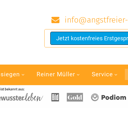
info@angstfreier-
Jetzt kostenfreies Erstgesp
esiegen
Reiner Müller
Service