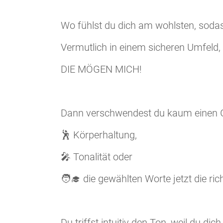
Wo fühlst du dich am wohlsten, soda
Vermutlich in einem sicheren Umfeld,
DIE MÖGEN MICH!
Dann verschwendest du kaum einen G
🕺 Körperhaltung,
🎤 Tonalität oder
🧑‍🎓 die gewählten Worte jetzt die ri
Du triffst intuitiv den Ton, weil du dic