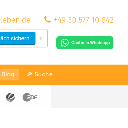
leben.de
+49 30 577 10 842
räch sichern
Blog
🔎 Suche