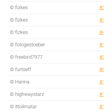
© fizkes
#327
© fizkes
#354
© fizkes
#440
© fotogestoeber
#158
© freebird7977
#231
© furtseff
#938
© Hanna
#157
© highwaystarz
#141
© ittoilmatar
#129