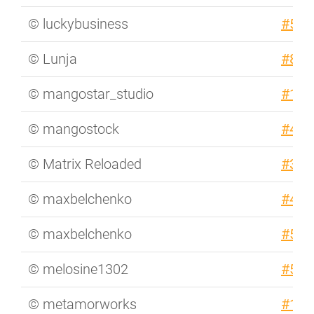
© luckybusiness
#576
© Lunja
#813
© mangostar_studio
#163
© mangostock
#435
© Matrix Reloaded
#353
© maxbelchenko
#446
© maxbelchenko
#572
© melosine1302
#511
© metamorworks
#111