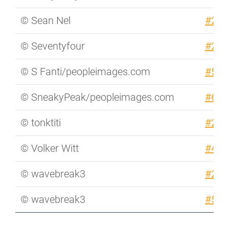
© Sean Nel
#284
© Seventyfour
#236
© S Fanti/peopleimages.com
#555
© SneakyPeak/peopleimages.com
#633
© tonktiti
#251
© Volker Witt
#423
© wavebreak3
#276
© wavebreak3
#538