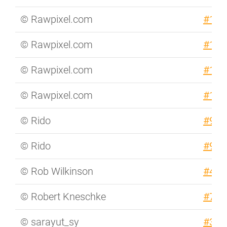
© Rawpixel.com
#106
© Rawpixel.com
#106
© Rawpixel.com
#111
© Rawpixel.com
#137
© Rido
#964
© Rido
#943
© Rob Wilkinson
#493
© Robert Kneschke
#713
© sarayut_sy
#309