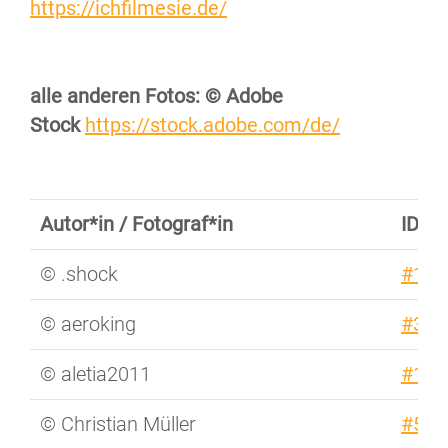
https://ichfilmesie.de/
alle anderen Fotos: © Adobe
Stock
https://stock.adobe.com/de/
Autor*in / Fotograf*in
ID
© .shock
#108
© aeroking
#335
© aletia2011
#148
© Christian Müller
#549