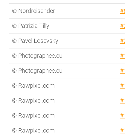
© Nordreisender
#650
© Patrizia Tilly
#205
© Pavel Losevsky
#271
© Photographee.eu
#153
© Photographee.eu
#145
© Rawpixel.com
#101
© Rawpixel.com
#102
© Rawpixel.com
#103
© Rawpixel.com
#105