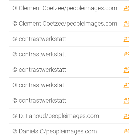
© Clement Coetzee/peopleimages.com
#639
© Clement Coetzee/peopleimages.com
#640
© contrastwerkstatt
#117
© contrastwerkstatt
#915
© contrastwerkstatt
#915
© contrastwerkstatt
#117
© contrastwerkstatt
#558
© D. Lahoud/peopleimages.com
#561
© Daniels C/peopleimages.com
#629