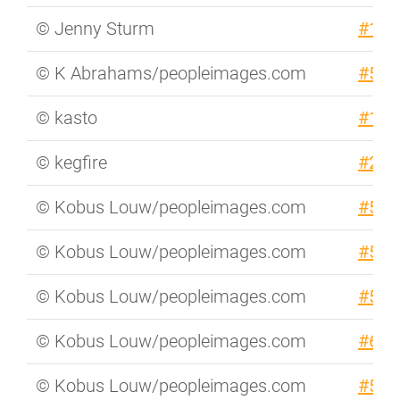
© Jenny Sturm
#123
© K Abrahams/peopleimages.com
#554
© kasto
#198
© kegfire
#285
© Kobus Louw/peopleimages.com
#523
© Kobus Louw/peopleimages.com
#523
© Kobus Louw/peopleimages.com
#525
© Kobus Louw/peopleimages.com
#631
© Kobus Louw/peopleimages.com
#523