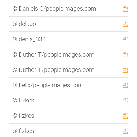
© Daniels C/peopleimages.com
#630
© delkoo
#352
© denis_333
#151
© Duther T/peopleimages.com
#673
© Duther T/peopleimages.com
#674
© Felix/peopleimages.com
#656
© fizkes
#222
© fizkes
#250
© fizkes
#315