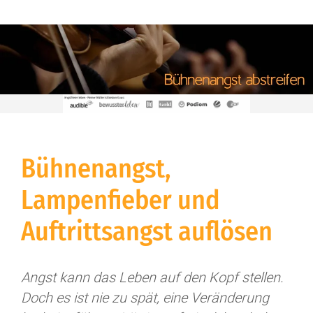
Bühnenangst,
Lampenfieber und
Auftrittsangst auflösen
Angst kann das Leben auf den Kopf stellen.
Doch es ist nie zu spät, eine Veränderung