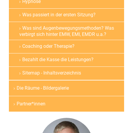
Hypnose
Was passiert in der ersten Sitzung?
Was sind Augenbewegungsmethoden? Was
verbirgt sich hinter EMW, EMI, EMDR u.a.?
Coaching oder Therapie?
Bezahlt die Kasse die Leistungen?
Sitemap - Inhaltsverzeichnis
Die Räume - Bildergalerie
Partner*innen