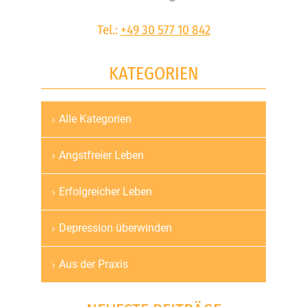
Tel.:
+49 30 577 10 842
KATEGORIEN
Alle Kategorien
Navigation
überspringen
Angstfreier Leben
Erfolgreicher Leben
Depression überwinden
Aus der Praxis