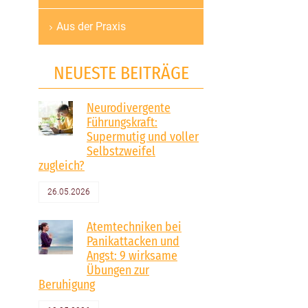
Aus der Praxis
NEUESTE BEITRÄGE
Neurodivergente
Führungskraft:
Supermutig und voller
Selbstzweifel
zugleich?
26.05.2026
Atemtechniken bei
Panikattacken und
Angst: 9 wirksame
Übungen zur
Beruhigung