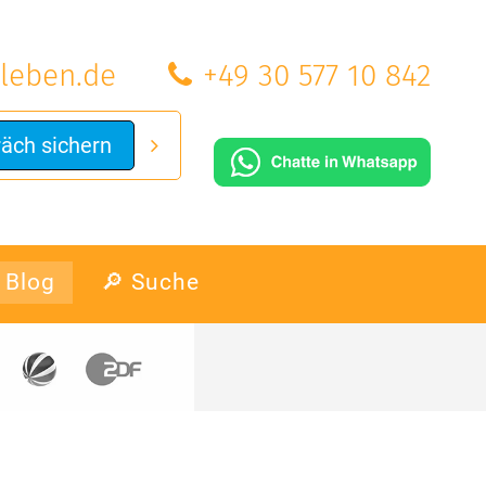
leben.de
+49 30 577 10 842
räch sichern
Blog
🔎 Suche