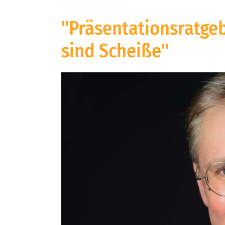
"Präsentationsratge
sind Scheiße"