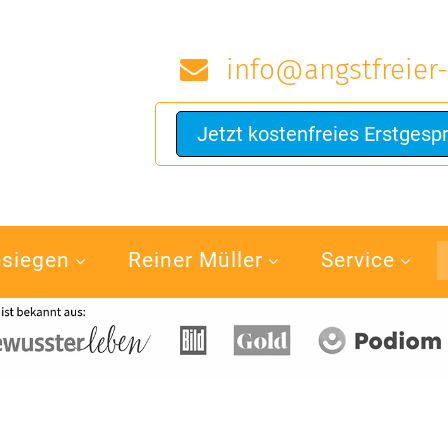
info@angstfreier-
Jetzt kostenfreies Erstgesp
esiegen
Reiner Müller
Service