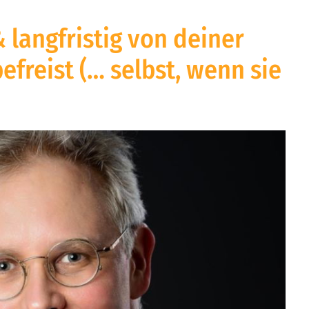
 langfristig von deiner
efreist (… selbst, wenn sie