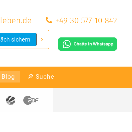
leben.de
+49 30 577 10 842
räch sichern
Blog
🔎 Suche