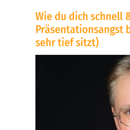
Wie du dich schnell &
Präsentationsangst b
sehr tief sitzt)