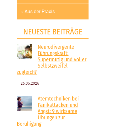
Aus der Praxis
NEUESTE BEITRÄGE
Neurodivergente
Führungskraft:
Supermutig und voller
Selbstzweifel
zugleich?
26.05.2026
Atemtechniken bei
Panikattacken und
Angst: 9 wirksame
Übungen zur
Beruhigung