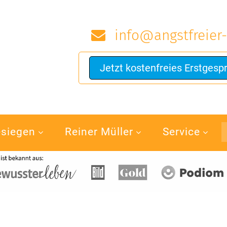
info@angstfreier-
Jetzt kostenfreies Erstgesp
esiegen
Reiner Müller
Service