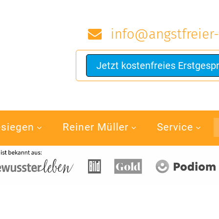
info@angstfreier-
Jetzt kostenfreies Erstgesp
esiegen
Reiner Müller
Service