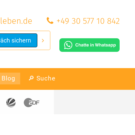
leben.de
+49 30 577 10 842
räch sichern
Blog
🔎 Suche