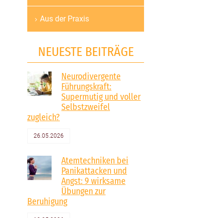
Aus der Praxis
NEUESTE BEITRÄGE
Neurodivergente
Führungskraft:
Supermutig und voller
Selbstzweifel
zugleich?
26.05.2026
Atemtechniken bei
Panikattacken und
Angst: 9 wirksame
Übungen zur
Beruhigung