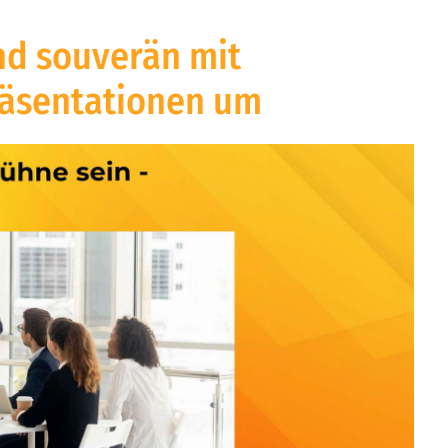
nd souverän mit
räsentationen um