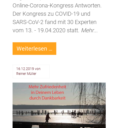
Online-Corona-Kongress Antworten.
Der Kongress zu COVID-19 und
SARS-CoV-2 fand mit 30 Experten
vom 13. - 19.04.2020 statt.
Mehr...
Angst
Weiterlesen …
in
der
16.12.2019
von
Corona-
Reiner Müller
Krise
-
Was
kannst
Du
jetzt