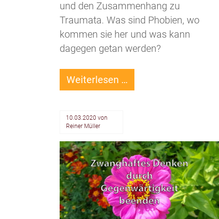
und den Zusammenhang zu
Traumata. Was sind Phobien, wo
kommen sie her und was kann
dagegen getan werden?
Was
Weiterlesen …
steckt
hinter
10.03.2020
von
Phobien
Reiner Müller
und
was
kannst
Du
tun?