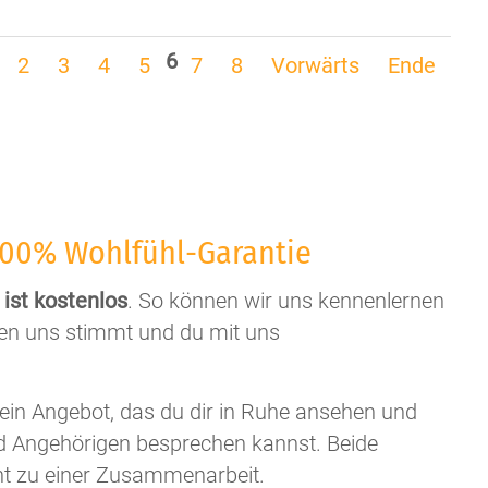
von
Eltern
6
2
3
4
5
7
8
Vorwärts
Ende
um
ihre
Kinder
100% Wohlfühl-Garantie
ist kostenlos
. So können wir uns kennenlernen
hen uns stimmt und du mit uns
ein Angebot, das du dir in Ruhe ansehen und
d Angehörigen besprechen kannst. Beide
ht zu einer Zusammenarbeit.