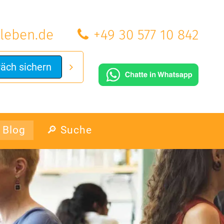
leben.de
+49 30 577 10 842
räch sichern
Blog
🔎 Suche