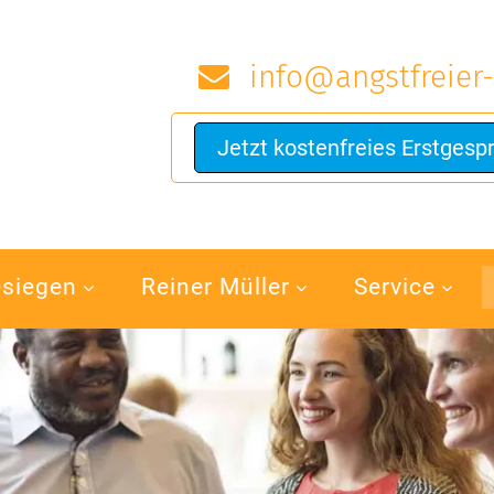
info@angstfreier-
Jetzt kostenfreies Erstgesp
esiegen
Reiner Müller
Service